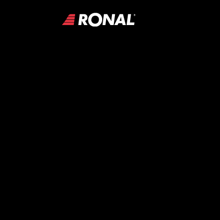
INICIO
RONAL STORE
DISTRIBUYE RONAL
BLOG
CONFIGURADOR
CONTACTO