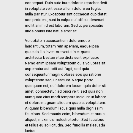
consequat. Duis aute irure dolor in reprehenderit
in voluptate velit esse cillum dolore eu fugiat
nulla pariatur. Excepteur sint occaecat cupidatat
non proident, sunt in culpa qui officia deserunt
mollit anim id est laborum. Sed ut perspiciatis
unde omnis iste natus error sit.
Voluptatem accusantium doloremque
laudantium, totam rem aperiam, eaque ipsa
quae ab illo inventore veritatis et quasi
architecto beatae vitae dicta sunt explicabo.
Nemo enim ipsam voluptatem quia voluptas sit
aspernatur aut odit aut fugit, sed quia
consequuntur magni dolores eos qui ratione
voluptatem sequi nesciunt. Neque porro
quisquam est, qui dolorem ipsum quia dolor sit
amet, consectetur, adipisci velit, sed quia non
numquam eius modi tempora incidunt ut labore
et dolore magnam aliquam quaerat voluptatem.
Aliquam bibendum lacus quis nulla dignissim
faucibus. Sed mauris enim, bibendum at purus
aliquet, maximus molestie tortor. Sed faucibus
et tellus eu sollicitudin. Sed fringilla malesuada
luctus.