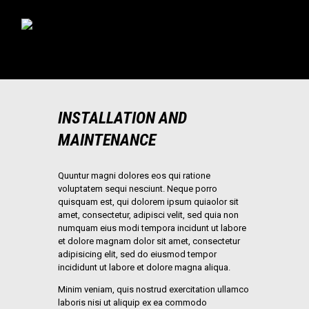
INICIO
RONAL STORE
DISTRIBUYE RONAL
BLOG
CONFIGURADOR
INSTALLATION AND
CONTACTO
MAINTENANCE
Quuntur magni dolores eos qui ratione
voluptatem sequi nesciunt. Neque porro
quisquam est, qui dolorem ipsum quiaolor sit
amet, consectetur, adipisci velit, sed quia non
numquam eius modi tempora incidunt ut labore
et dolore magnam dolor sit amet, consectetur
adipisicing elit, sed do eiusmod tempor
incididunt ut labore et dolore magna aliqua.
Minim veniam, quis nostrud exercitation ullamco
laboris nisi ut aliquip ex ea commodo