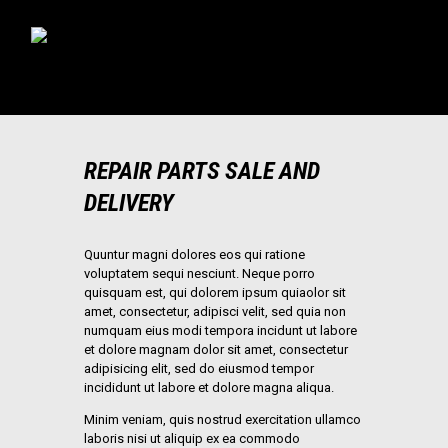
INICIO
RONAL STORE
DISTRIBUYE RONAL
BLOG
CONFIGURADOR
REPAIR PARTS SALE AND
CONTACTO
DELIVERY
Quuntur magni dolores eos qui ratione
voluptatem sequi nesciunt. Neque porro
quisquam est, qui dolorem ipsum quiaolor sit
amet, consectetur, adipisci velit, sed quia non
numquam eius modi tempora incidunt ut labore
et dolore magnam dolor sit amet, consectetur
adipisicing elit, sed do eiusmod tempor
incididunt ut labore et dolore magna aliqua.
Minim veniam, quis nostrud exercitation ullamco
laboris nisi ut aliquip ex ea commodo