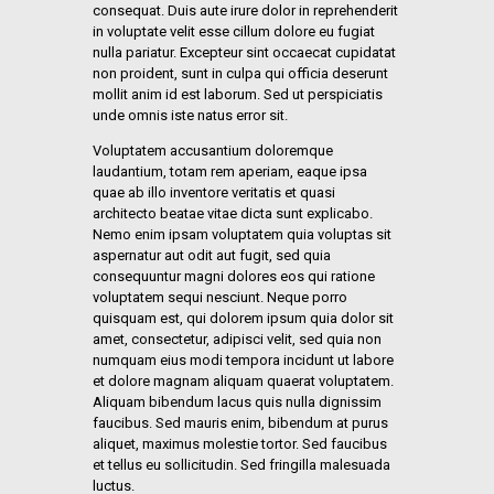
consequat. Duis aute irure dolor in reprehenderit
in voluptate velit esse cillum dolore eu fugiat
nulla pariatur. Excepteur sint occaecat cupidatat
non proident, sunt in culpa qui officia deserunt
mollit anim id est laborum. Sed ut perspiciatis
unde omnis iste natus error sit.
Voluptatem accusantium doloremque
laudantium, totam rem aperiam, eaque ipsa
quae ab illo inventore veritatis et quasi
architecto beatae vitae dicta sunt explicabo.
Nemo enim ipsam voluptatem quia voluptas sit
aspernatur aut odit aut fugit, sed quia
consequuntur magni dolores eos qui ratione
voluptatem sequi nesciunt. Neque porro
quisquam est, qui dolorem ipsum quia dolor sit
amet, consectetur, adipisci velit, sed quia non
numquam eius modi tempora incidunt ut labore
et dolore magnam aliquam quaerat voluptatem.
Aliquam bibendum lacus quis nulla dignissim
faucibus. Sed mauris enim, bibendum at purus
aliquet, maximus molestie tortor. Sed faucibus
et tellus eu sollicitudin. Sed fringilla malesuada
luctus.