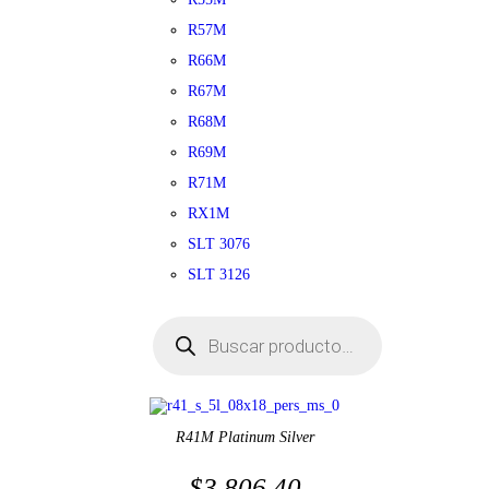
R57M
R66M
R67M
R68M
R69M
R71M
RX1M
SLT 3076
SLT 3126
Búsqueda
de
productos
R41M Platinum Silver
$
3,806.40