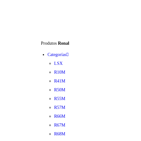
Produtos
Ronal
Categorías
LSX
R10M
R41M
R50M
R55M
R57M
R66M
R67M
R68M