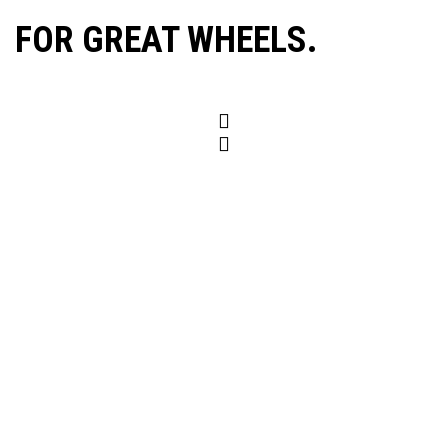
FOR GREAT WHEELS.
Wheels
Ronal Store
Novedades
Servicios
Configurador
Contacto
Contacto