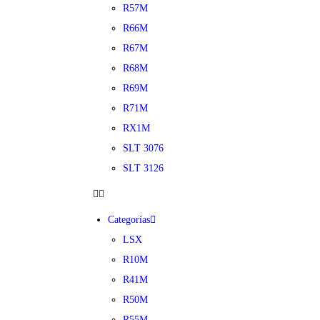
R57M
R66M
R67M
R68M
R69M
R71M
RX1M
SLT 3076
SLT 3126
Categorías
LSX
R10M
R41M
R50M
R55M