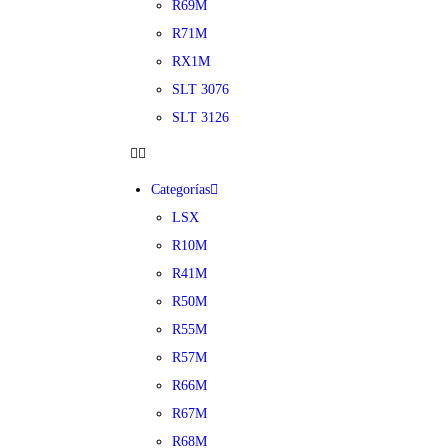
R69M
R71M
RX1M
SLT 3076
SLT 3126
Categorías
LSX
R10M
R41M
R50M
R55M
R57M
R66M
R67M
R68M