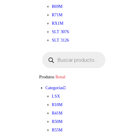
R69M
R71M
RX1M
SLT 3076
SLT 3126
Búsqueda
de
productos
Produtos
Ronal
Categorías
LSX
R10M
R41M
R50M
R55M