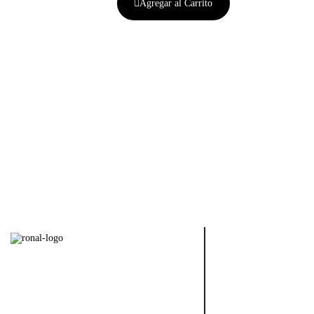
Agregar al Carrito
Wheels
GREAT PASSION
Ronal Store
Novedades