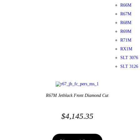
R66M
R67M
R68M
R69M
R71M
RX1M
SLT 3076
SLT 3126
R67M Jetblack Front Diamond Cut
$
4,145.35