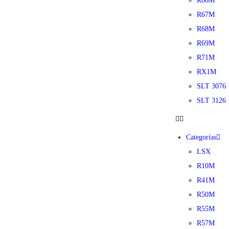
R66M
R67M
R68M
R69M
R71M
RX1M
SLT 3076
SLT 3126
Categorías
LSX
R10M
R41M
R50M
R55M
R57M