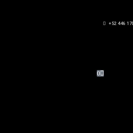
INICIO
RONAL STORE
+52 446 17
DISTRIBUYE RONAL
BLOG
CONFIGURADOR
CONTACTO
0