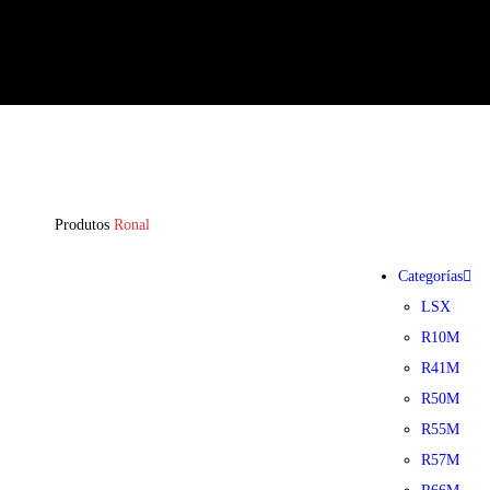
Produtos
Ronal
Categorías
LSX
R10M
R41M
R50M
R55M
R57M